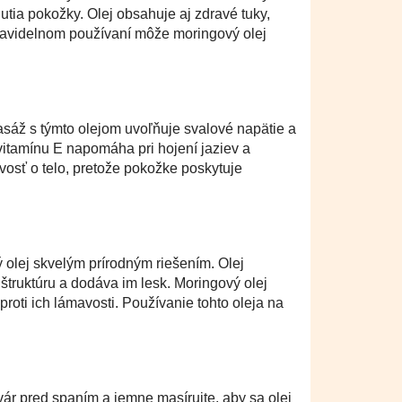
tia pokožky. Olej obsahuje aj zdravé tuky,
 pravidelnom používaní môže moringový olej
Masáž s týmto olejom uvoľňuje svalové napätie a
vitamínu E napomáha pri hojení jaziev a
vosť o telo, pretože pokožke poskytuje
 olej skvelým prírodným riešením. Olej
truktúru a dodáva im lesk. Moringový olej
proti ich lámavosti. Používanie tohto oleja na
vár pred spaním a jemne masírujte, aby sa olej