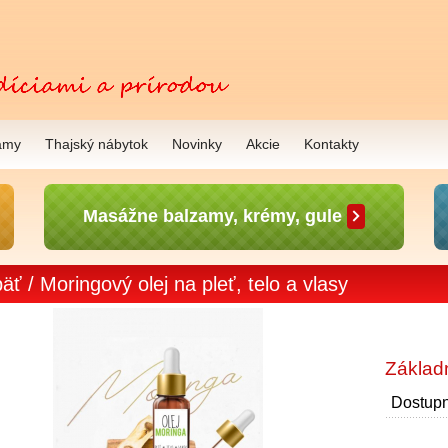
amy
Thajský nábytok
Novinky
Akcie
Kontakty
Masážne balzamy, krémy, gule
äť
/ Moringový olej na pleť, telo a vlasy
Základ
Dostupn