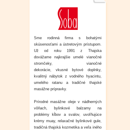
Sme rodinná firma s bohatými
skúsenosťami a ústretovým prístupom.
Už od roku 1991 z Thajska
dovážame
najkrajšie umelé vianočné
stromčeky, vianočné
dekorácie,
vkusné
bytové doplnky,
kvalitný nábytok z vodného hyacintu,
umelého ratanu a tradičné thajské
masážne prípravky.
Prírodné masážne oleje v nádherných
vôňach, bylinkové balzamy na
problémy kĺbov a svalov, uvoľňujúce
krémy muay, relaxačné bylinkové gule,
tradičná thajská kozmetika a veľa iného