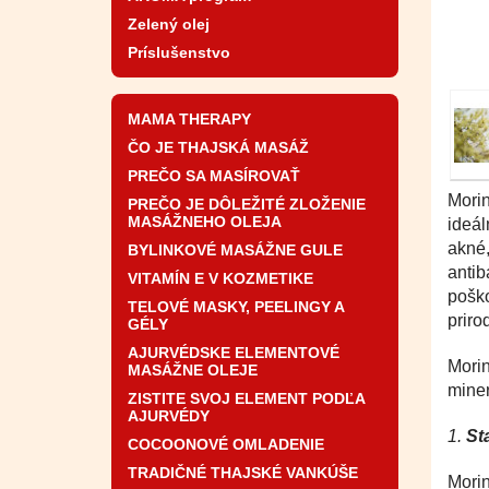
Zelený olej
Príslušenstvo
MAMA THERAPY
ČO JE THAJSKÁ MASÁŽ
PREČO SA MASÍROVAŤ
Morin
PREČO JE DÔLEŽITÉ ZLOŽENIE
MASÁŽNEHO OLEJA
ideál
akné,
BYLINKOVÉ MASÁŽNE GULE
antib
VITAMÍN E V KOZMETIKE
poško
TELOVÉ MASKY, PEELINGY A
priro
GÉLY
AJURVÉDSKE ELEMENTOVÉ
Morin
MASÁŽNE OLEJE
miner
ZISTITE SVOJ ELEMENT PODĽA
AJURVÉDY
1.
St
COCOONOVÉ OMLADENIE
TRADIČNÉ THAJSKÉ VANKÚŠE
Morin