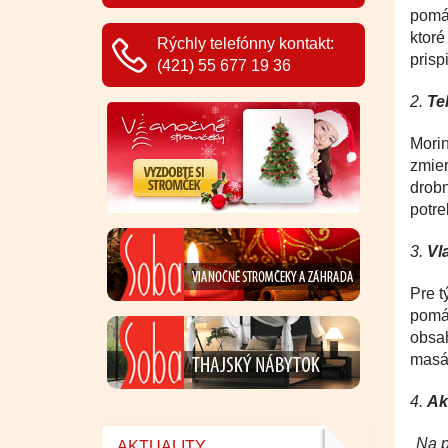
pomáh
ktoré
Rýchly telefónny kontakt:
prisp
(421) 55 677 19 36
2.
Te
Morin
zmier
drobn
potre
3.
Vl
Pre t
pomáh
obsah
masáž
4.
Ak
Na p
AKTUALITY