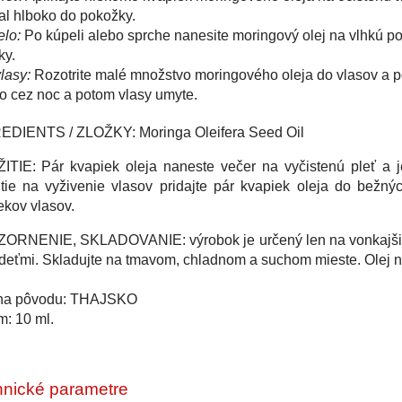
al hlboko do pokožky.
elo:
Po kúpeli alebo sprche nanesite moringový olej na vlhkú po
ky.
lasy:
Rozotrite malé množstvo moringového oleja do vlasov a po
o cez noc a potom vlasy umyte.
EDIENTS / ZLOŽKY: Moringa Oleifera Seed Oil
TIE: Pár kvapiek oleja naneste večer na vyčistenú pleť a j
tie na vyživenie vlasov pridajte pár kvapiek oleja do bežný
ekov vlasov.
ORNENIE, SKLADOVANIE: výrobok je určený len na vonkajšie p
deťmi. Skladujte na tmavom, chladnom a suchom mieste. Olej n
ina pôvodu: THAJSKO
: 10 ml.
nické parametre