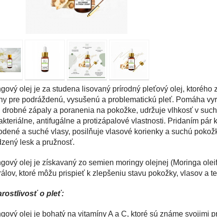
gový olej je za studena lisovaný prírodný pleťový olej, ktorého 
ny pre podráždenú, vysušenú a problematickú pleť. Pomáha vyro
 drobné zápaly a poranenia na pokožke, udržuje vlhkosť v such
akteriálne, antifugálne a protizápalové vlastnosti. Pridaním pár
dené a suché vlasy, posilňuje vlasové korienky a suchú pokožk
dzený lesk a pružnosť.
gový olej je získavaný zo semien moringy olejnej (Moringa oleife
álov, ktoré môžu prispieť k zlepšeniu stavu pokožky, vlasov a te
arostlivosť o pleť:
gový olej je bohatý na vitamíny A a C, ktoré sú známe svojimi p