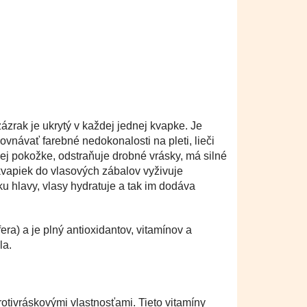
zázrak je ukrytý v každej jednej kvapke. Je
vnávať farebné nedokonalosti na pleti, lieči
ej pokožke, odstraňuje drobné vrásky, má silné
 kvapiek do vlasových zábalov vyživuje
u hlavy, vlasy hydratuje a tak im dodáva
ra) a je plný antioxidantov, vitamínov a
la.
rotivráskovými vlastnosťami. Tieto vitamíny