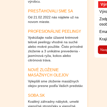
výrobcu.
Výr
PRESŤAHOVALI SME SA
Výro
Od 21.02.2022 nás nájdete už na
Zod
novom mieste.
osob
PROFESIONÁLNE PEELINGY
Emai
Vyskúšajte naše úžasné krémové
Kraj
telové peelingy vhodné na suché
alebo mokré použitie. Čisto prírodné
Nas
zloženie a 3 unikátne prevedenia -
jasmínová ryža, kokos alebo
citrónová tráva.
NOVÉ ZLOŽENIE
MASÁŽNYCH OLEJOV
Vylepšili sme zloženie masážnych
olejov presne podľa Vašich predstáv.
SOBA.SK
Kvalitný záhradny nábytok, umelé
vianočné stromčeky a vianočné