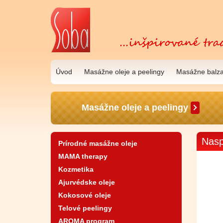
Úvod
Masážne oleje a peelingy
Masážne balz
Masážne oleje a peelingy
Nasp
Prírodné masážne oleje
MAMA therapy
Kozmetika
Ajurvédske oleje
Kokosové oleje
Telové peelingy
AROMA program