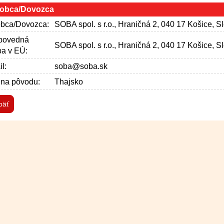
obca/Dovozca
bca/Dovozca:
SOBA spol. s r.o., Hraničná 2, 040 17 Košice, S
povedná
SOBA spol. s r.o., Hraničná 2, 040 17 Košice, S
a v EÚ:
l:
soba@soba.sk
ina pôvodu:
Thajsko
päť