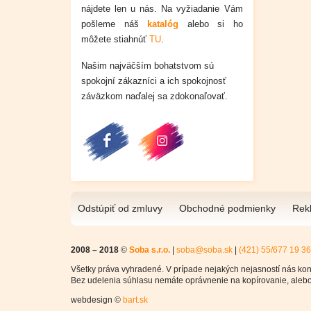
nájdete len u nás.
Na vyžiadanie Vám
pošleme náš
katalóg
alebo si ho
môžete stiahnúť
TU
.
Našim najväčším bohatstvom sú
spokojní zákazníci a ich spokojnosť
záväzkom naďalej sa zdokonaľovať.
Odstúpiť od zmluvy
Obchodné podmienky
Rek
2008 – 2018
©
Soba s.r.o.
|
soba@soba.sk
|
(421) 55/677 19 36
Všetky práva vyhradené. V prípade nejakých nejasností nás kont
Bez udelenia súhlasu nemáte oprávnenie na kopírovanie, alebo
webdesign ©
bart.sk