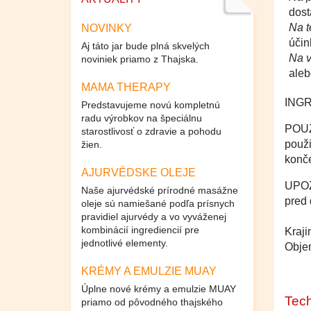
dost
Na t
NOVINKY
účin
Aj táto jar bude plná skvelých
Na v
noviniek priamo z Thajska.
aleb
MAMA THERAPY
INGR
Predstavujeme novú kompletnú
radu výrobkov na špeciálnu
POUŽI
starostlivosť o zdravie a pohodu
použi
žien.
konč
AJURVÉDSKE OLEJE
UPOZ
Naše ajurvédské prírodné masážne
pred 
oleje sú namiešané podľa prísnych
pravidiel ajurvédy a vo vyváženej
kombinácií ingrediencií pre
Kraj
jednotlivé elementy.
Objem
KRÉMY A EMULZIE MUAY
Úplne nové krémy a emulzie MUAY
Tech
priamo od pôvodného thajského