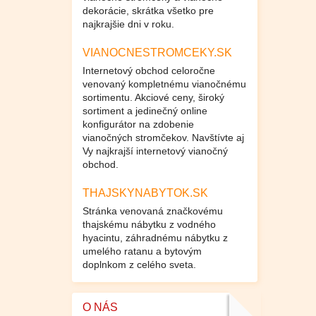
dekorácie, skrátka všetko pre
najkrajšie dni v roku.
VIANOCNESTROMCEKY.SK
Internetový obchod celoročne
venovaný kompletnému vianočnému
sortimentu. Akciové ceny, široký
sortiment a jedinečný online
konfigurátor na zdobenie
vianočných stromčekov. Navštívte aj
Vy najkrajší internetový vianočný
obchod.
THAJSKYNABYTOK.SK
Stránka venovaná značkovému
thajskému nábytku z vodného
hyacintu, záhradnému nábytku z
umelého ratanu a bytovým
doplnkom z celého sveta.
O NÁS