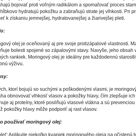
ajú bojovať proti voľným radikálom a spomaľovať proces starnu
 hĺbkovo hydratujú pokožku a zabraňujú strate jej vlhkosti. Pri
ieť k získaniu jemnejšej, hydratovanejšej a žiarivejšej pleti.
lo:
gový olej je oceňovaný aj pre svoje protizápalové vlastnosti. 
ňuje bolesti spojené so zápalovými stavy. Navyše, jeho obsah 
ých rankiek. Moringový olej je ideálny pre každodennú starostli
bnú výživu.
asy:
ých, ktorí bojujú so suchými a poškodenými vlasmi, je moringový
a obnovovať vlhkosť vlasov a pokožky hlavy, čím zlepšuje ich š
uje aj proteíny, ktoré posilňujú vlasové vlákna a sú prevenciou 
 pokožky hlavy môže podporiť aj rast vlasov.
o používať moringový olej:
leť:
Aplikujte niekoľko kvapiek moringového oleja na očistenú t