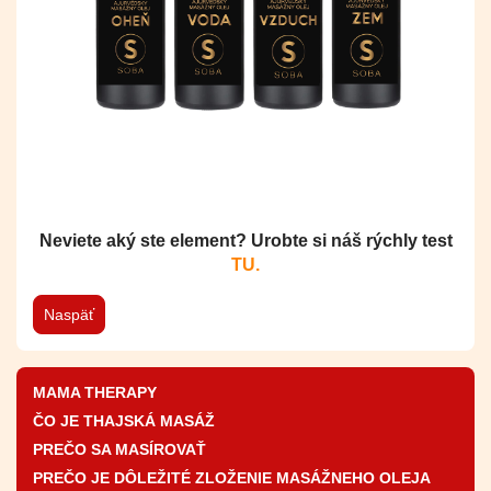
Neviete aký ste element? Urobte si náš rýchly test
TU.
Naspäť
MAMA THERAPY
ČO JE THAJSKÁ MASÁŽ
PREČO SA MASÍROVAŤ
PREČO JE DÔLEŽITÉ ZLOŽENIE MASÁŽNEHO OLEJA