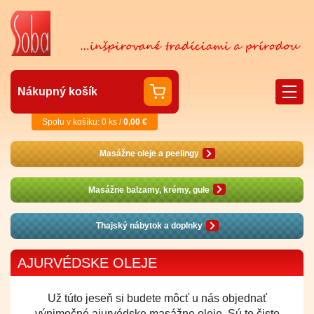
Nákupný košík
Spolu v košíku: 0 ks /
0,00 €
Masážne oleje a peelingy
Masážne balzamy, krémy, gule
Thajský nábytok a doplnky
AJURVÉDSKE OLEJE
Už túto jeseň si budete môcť u nás objednať
výnimočné ajurvédske masážne oleje. Sú to čisto