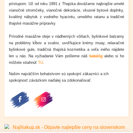
prístupom. Už od roku 1991 z Thajska dovážame
najkrajšie umelé
vianočné stromčeky, vianočné dekorácie,
vkusné
bytové doplnky,
kvalitný nábytok z vodného hyacintu, umelého ratanu a tradičné
thajské masážne prípravky.
Prírodné masážne oleje v nádherných vôňach, bylinkové balzamy
na problémy kĺbov a svalov, uvoľňujúce krémy muay, relaxačné
bylinkové gule, tradičná thajská kozmetika a veľa iného nájdete
len u nás.
Na vyžiadanie Vám pošleme náš
katalóg
alebo si ho
môžete stiahnúť
TU
.
Našim najväčším bohatstvom sú spokojní zákazníci a ich
spokojnosť záväzkom naďalej sa zdokonaľovať.