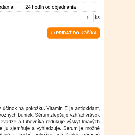
dania:
24 hodín od objednania
ks
:
PRIDAŤ DO KOŠÍKA
účinok na pokožku. Vitamín E je antioxidant,
 kožných buniek. Sérum zlepšuje vzhľad vrások
 nevädze a ľubovníka redukuje výskyt tmavých
ne ju zjemňuje a vyhladzuje. Sérum je možné
itlivú a suchú pokožku, má ľahkú krémovú