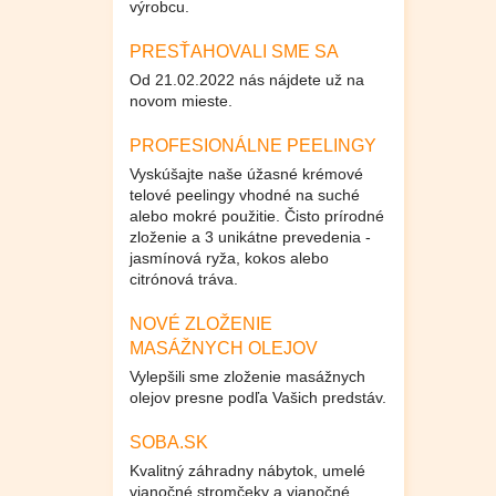
výrobcu.
PRESŤAHOVALI SME SA
Od 21.02.2022 nás nájdete už na
novom mieste.
PROFESIONÁLNE PEELINGY
Vyskúšajte naše úžasné krémové
telové peelingy vhodné na suché
alebo mokré použitie. Čisto prírodné
zloženie a 3 unikátne prevedenia -
jasmínová ryža, kokos alebo
citrónová tráva.
NOVÉ ZLOŽENIE
MASÁŽNYCH OLEJOV
Vylepšili sme zloženie masážnych
olejov presne podľa Vašich predstáv.
SOBA.SK
Kvalitný záhradny nábytok, umelé
vianočné stromčeky a vianočné