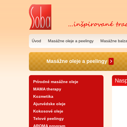
Úvod
Masážne oleje a peelingy
Masážne balz
Masážne oleje a peelingy
Nasp
Prírodné masážne oleje
MAMA therapy
Kozmetika
Ajurvédske oleje
Kokosové oleje
Telové peelingy
AROMA program