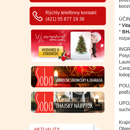
konzi
Rýchly telefónny kontakt:
(421) 55 677 19 36
ÚČI
*
Vit
*
BH
rozja
INGR
Polyd
Laur
Centa
Iodop
POUŽ
podľa
UPOZ
sucho
Kraj
Objem
AKTUALITY