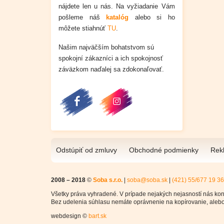
nájdete len u nás.
Na vyžiadanie Vám
pošleme náš
katalóg
alebo si ho
môžete stiahnúť
TU
.
Našim najväčším bohatstvom sú
spokojní zákazníci a ich spokojnosť
záväzkom naďalej sa zdokonaľovať.
Odstúpiť od zmluvy
Obchodné podmienky
Rek
2008 – 2018
©
Soba s.r.o.
|
soba@soba.sk
|
(421) 55/677 19 36
Všetky práva vyhradené. V prípade nejakých nejasností nás kont
Bez udelenia súhlasu nemáte oprávnenie na kopírovanie, alebo
webdesign ©
bart.sk