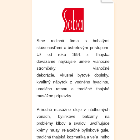
Sme rodinná firma s bohatými
skúsenosťami a ústretovým prístupom.
Už od roku 1991 z Thajska
dovážame
najkrajšie umelé vianočné
stromčeky, vianočné
dekorácie,
vkusné
bytové doplnky,
kvalitný nábytok z vodného hyacintu,
umelého ratanu a tradičné thajské
masážne prípravky.
Prírodné masážne oleje v nádherných
vôňach, bylinkové balzamy na
problémy kĺbov a svalov, uvoľňujúce
krémy muay, relaxačné bylinkové gule,
tradičná thajská kozmetika a veľa iného