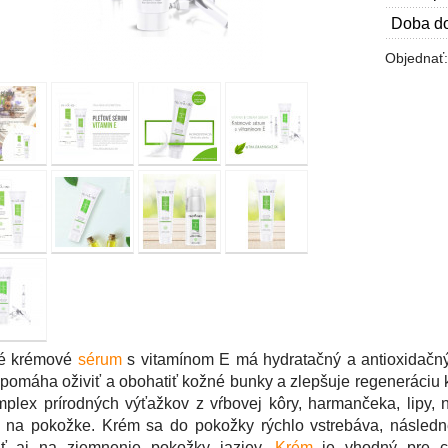
Doba do
Objednať
é krémové
sérum
s vitamínom E má hydratačný a antioxidačný 
 pomáha oživiť a obohatiť kožné bunky a zlepšuje regeneráciu
plex prírodných výťažkov z vŕbovej kôry, harmančeka, lipy,
n na pokožke. Krém sa do pokožky rýchlo vstrebáva, násled
iť aj na zjemnenie pokožky jaziev.
Krém
je vhodný pre c