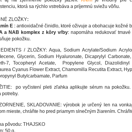
stenciu, ktorá sa rýchlo vstrebáva a príjemnú sviežu vôňu.
NNÉ ZLOŽKY
:
amín E
: antioxidačné činidlo, ktoré oživuje a obohacuje kožné
A a NAB komplex z kôry vŕby
: napomáha redukovať tmavé 
sňuje pokožku.
EDIENTS / ZLOŽKY: Aqua, Sodium Acrylate/Sodium Acryloy
ecene, Glycerin, Sodium Hyaluronate, Dicaprylyl Carbonate, 
eth-7, Tocopheryl Acetate, Propylene Glycol, Diazolidinyl 
urea Cyanus Flower Extract, Chamomilla Recutita Extract, Hype
ropynyl Butylcarbamate, Parfum
ITIE:
po vyčistení pleti zľahka aplikujte sérum na pokožku.
 potreby.
ORNENIE, SKLADOVANIE: výrobok je určený len na vonkajši
m mieste, chráňte ho pred priamym slnečným žiarením. Chráňt
ina pôvodu: THAJSKO
: 50 g.