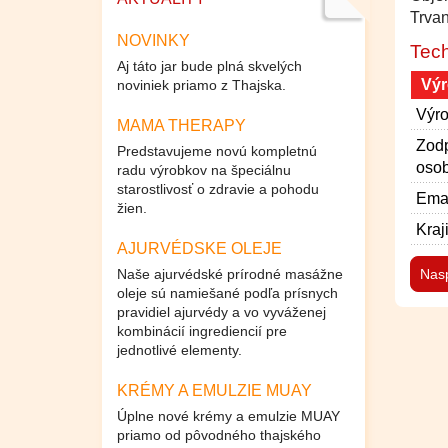
Trvan
NOVINKY
Tech
Aj táto jar bude plná skvelých
Výr
noviniek priamo z Thajska.
Výro
MAMA THERAPY
Zod
Predstavujeme novú kompletnú
osob
radu výrobkov na špeciálnu
starostlivosť o zdravie a pohodu
Emai
žien.
Kraj
AJURVÉDSKE OLEJE
Naše ajurvédské prírodné masážne
Nas
oleje sú namiešané podľa prísnych
pravidiel ajurvédy a vo vyváženej
kombinácií ingrediencií pre
jednotlivé elementy.
KRÉMY A EMULZIE MUAY
Úplne nové krémy a emulzie MUAY
priamo od pôvodného thajského