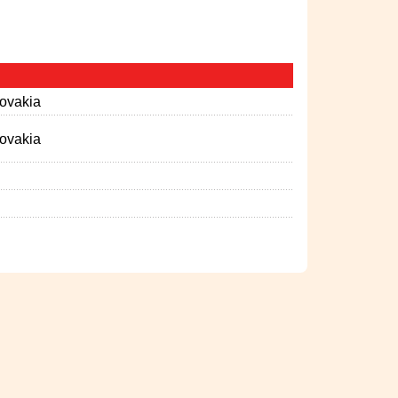
lovakia
lovakia