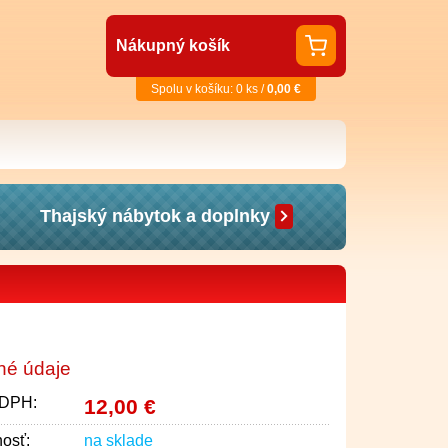
Nákupný košík
Spolu v košíku: 0 ks /
0,00 €
Thajský nábytok a doplnky
né údaje
 DPH:
12,00 €
osť:
na sklade