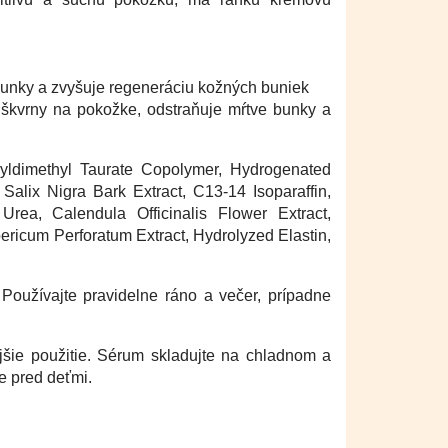
 bunky a zvyšuje regeneráciu kožných buniek
škvrny na pokožke, odstraňuje mŕtve bunky a
ldimethyl Taurate Copolymer, Hydrogenated
Salix Nigra Bark Extract, C13-14 Isoparaffin,
Urea, Calendula Officinalis Flower Extract,
ricum Perforatum Extract, Hydrolyzed Elastin,
 Používajte pravidelne ráno a večer, prípadne
e použitie. Sérum skladujte na chladnom a
e pred deťmi.