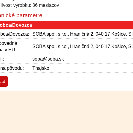
livosť výrobku: 36 mesiacov
nické parametre
obca/Dovozca
bca/Dovozca:
SOBA spol. s r.o., Hraničná 2, 040 17 Košice, S
povedná
SOBA spol. s r.o., Hraničná 2, 040 17 Košice, S
a v EÚ:
l:
soba@soba.sk
ina pôvodu:
Thajsko
päť