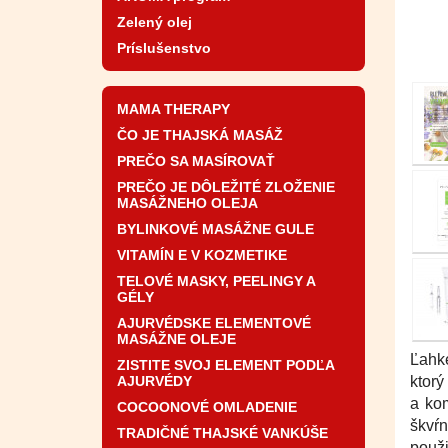
Zelený olej
Príslušenstvo
MAMA THERAPY
ČO JE THAJSKÁ MASÁŽ
PREČO SA MASÍROVAŤ
PREČO JE DÔLEŽITÉ ZLOŽENIE
MASÁŽNEHO OLEJA
BYLINKOVÉ MASÁŽNE GULE
VITAMÍN E V KOZMETIKE
TELOVÉ MASKY, PEELINGY A
GÉLY
AJURVÉDSKE ELEMENTOVÉ
MASÁŽNE OLEJE
Ľahk
ZISTITE SVOJ ELEMENT PODĽA
AJURVÉDY
ktorý
a kom
COCOONOVÉ OMLADENIE
škvŕ
TRADIČNÉ THAJSKÉ VANKÚŠE
použ