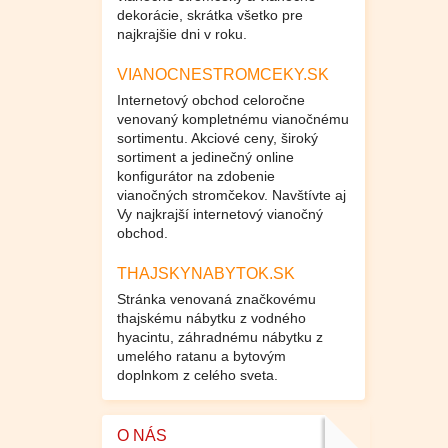
dekorácie, skrátka všetko pre
najkrajšie dni v roku.
VIANOCNESTROMCEKY.SK
Internetový obchod celoročne
venovaný kompletnému vianočnému
sortimentu. Akciové ceny, široký
sortiment a jedinečný online
konfigurátor na zdobenie
vianočných stromčekov. Navštívte aj
Vy najkrajší internetový vianočný
obchod.
THAJSKYNABYTOK.SK
Stránka venovaná značkovému
thajskému nábytku z vodného
hyacintu, záhradnému nábytku z
umelého ratanu a bytovým
doplnkom z celého sveta.
O NÁS