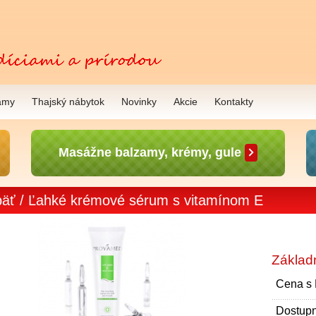
amy
Thajský nábytok
Novinky
Akcie
Kontakty
Masážne balzamy, krémy, gule
äť
/ Ľahké krémové sérum s vitamínom E
Základ
Cena s
Dostupn