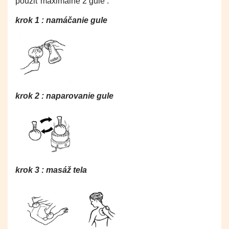
použiť maximálne 2 gule .
krok 1 : namáčanie gule
krok 2 : naparovanie gule
krok 3 : masáž tela