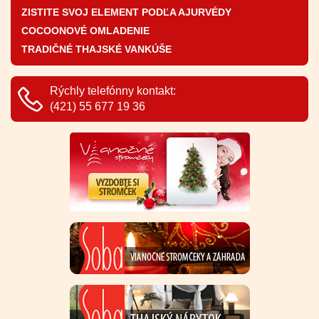
ZISTITE SVOJ ELEMENT PODĽA AJURVÉDY
COCOONOVÉ OMLADENIE
TRADIČNÉ THAJSKÉ VANKÚŠE
Rýchly telefónny kontakt:
(421) 55 677 19 36