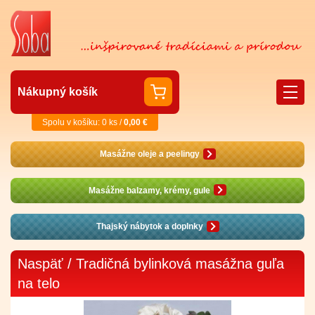
Nákupný košík
Spolu v košíku: 0 ks /
0,00 €
Masážne oleje a peelingy
Masážne balzamy, krémy, gule
Thajský nábytok a doplnky
Naspäť
/ Tradičná bylinková masážna guľa
na telo