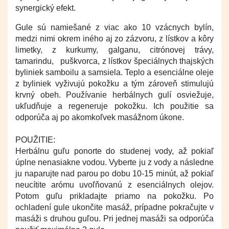
synergický efekt.
Gule sú namiešané z viac ako 10 vzácnych bylín,
medzi nimi okrem iného aj zo zázvoru, z lístkov a kôry
limetky, z kurkumy, galganu, citrónovej trávy,
tamarindu, puškvorca, z lístkov špeciálnych thajských
byliniek samboilu a samsiela. Teplo a esenciálne oleje
z byliniek vyživujú pokožku a tým zároveň stimulujú
krvný obeh. Používanie herbálnych gulí osviežuje,
ukľudňuje a regeneruje pokožku.
Ich použitie sa
odporúča aj po akomkoľvek masážnom úkone.
POUŽITIE:
Herbálnu guľu ponorte do studenej vody, až pokiaľ
úplne nenasiakne vodou. Vyberte ju z vody a následne
ju naparujte nad parou po dobu 10-15 minút, až pokiaľ
neucítite arómu uvoľňovanú z esenciálnych olejov.
Potom guľu prikladajte priamo na pokožku. Po
ochladení gule ukončite masáž, prípadne pokračujte v
masáži s druhou guľou. Pri jednej masáži sa odporúča