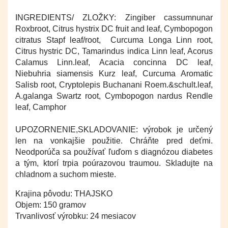
INGREDIENTS/ ZLOŽKY: Zingiber cassumnunar
Roxbroot, Citrus hystrix DC fruit and leaf, Cymbopogon
citratus Stapf leaf/root, Curcuma Longa Linn root,
Citrus hystric DC, Tamarindus indica Linn leaf, Acorus
Calamus Linn.leaf, Acacia concinna DC leaf,
Niebuhria siamensis Kurz leaf, Curcuma Aromatic
Salisb root, Cryptolepis Buchanani Roem.&schult.leaf,
A.galanga Swartz root, Cymbopogon nardus Rendle
leaf, Camphor
UPOZORNENIE,SKLADOVANIE: výrobok je určený
len na vonkajšie použitie. Chráňte pred deťmi.
Neodporúča sa používať ľuďom s diagnózou diabetes
a tým, ktorí trpia poúrazovou traumou. Skladujte na
chladnom a suchom mieste.
Krajina pôvodu: THAJSKO
Objem: 150 gramov
Trvanlivosť výrobku: 24 mesiacov