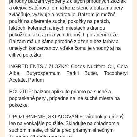
prírodný balzam vyrobený z čistých prírodných zložiek
a olejov. Saténovo jemná konzistencia balzamu pery
zvláčňuje, vyživuje a hydratuje. Balzam je možné
použiť na ošetrenie suchej pokožky na perách,
lakťoch, kolenách a iných miestach s drsnou
pokožkou, ako aj rôznych drobných poranení kože.
Balzam má unikátne prírodné zloženie bez farbív a
umelých konzervantov, vďaka čomu je vhodný aj na
citlivú pokožku.
INGREDIENTS / ZLOŽKY: Cocos Nucifera Oil, Cera
Alba, Butyrospermum Parkii Butter, Tocopheryl
Acetate, Parfum
POUŽITIE: balzam aplikujte priamo na suché a
popraskané pery , prípadne na iné suché miesta na
pokožke.
UPOZORNENIE, SKLADOVANIE: výrobok je určený
len na vonkajšie použitie. Skladujte na chladnom a
suchom mieste, chráňte pred priamym slnečným
žiarením. Chráňte pred deťmi.