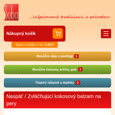
Nákupný košík
Spolu v košíku: 0 ks /
0,00 €
Masážne oleje a peelingy
Masážne balzamy, krémy, gule
Thajský nábytok a doplnky
Naspäť
/ Zvláčňujúci kokosový balzam na
pery