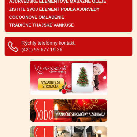
AJURVÉDSKE ELEMENTOVÉ MASÁŽNE OLEJE
ZISTITE SVOJ ELEMENT PODĽA AJURVÉDY
COCOONOVÉ OMLADENIE
TRADIČNÉ THAJSKÉ VANKÚŠE
Rýchly telefónny kontakt:
(421) 55 677 19 36