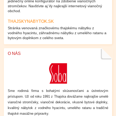
jedinečný online konfigurátor na zdobenie vianočných
stromčekov. Navštívte aj Vy najkrajší internetový vianočný
obchod.
THAJSKYNABYTOK.SK
Stránka venovaná značkovému thajskému nábytku z
vodného hyacintu, záhradnému nábytku z umelého ratanu a
bytovým doplnkom z celého sveta.
O NÁS
Sme rodinná firma s bohatými skúsenosťami a ústretovým
prístupom. Už od roku 1991 z Thajska dovážame
najkrajšie umelé
vianočné stromčeky, vianočné dekorácie,
vkusné
bytové doplnky,
kvalitný nábytok z vodného hyacintu, umelého ratanu a tradičné
thajské masážne prípravky.