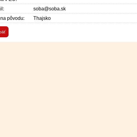
l:
soba@soba.sk
ina pôvodu:
Thajsko
päť