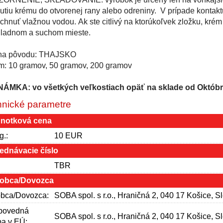
utiu krému do otvorenej rany alebo odreniny. V prípade kontakt
chnuť vlažnou vodou. Ak ste citlivý na ktorúkoľvek zložku, krém
hladnom a suchom mieste.
ina pôvodu: THAJSKO
m: 10 gramov, 50 gramov, 200 gramov
ÁMKA: vo všetkých veľkostiach opäť na sklade od Októbra
nické parametre
notková cena
g.:
10 EUR
ednávacie číslo
:
TBR
obca/Dovozca
bca/Dovozca:
SOBA spol. s r.o., Hraničná 2, 040 17 Košice, S
povedná
SOBA spol. s r.o., Hraničná 2, 040 17 Košice, S
a v EÚ: