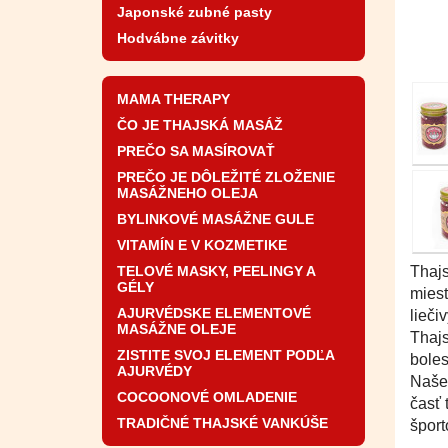
Japonské zubné pasty
Hodvábne závitky
MAMA THERAPY
ČO JE THAJSKÁ MASÁŽ
PREČO SA MASÍROVAŤ
PREČO JE DÔLEŽITÉ ZLOŽENIE
MASÁŽNEHO OLEJA
BYLINKOVÉ MASÁŽNE GULE
VITAMÍN E V KOZMETIKE
TELOVÉ MASKY, PEELINGY A
Thajs
GÉLY
miest
AJURVÉDSKE ELEMENTOVÉ
lieči
MASÁŽNE OLEJE
Thajs
ZISTITE SVOJ ELEMENT PODĽA
boles
AJURVÉDY
Naše 
COCOONOVÉ OMLADENIE
časť 
TRADIČNÉ THAJSKÉ VANKÚŠE
šport