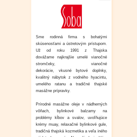
Sme rodinná firma s bohatými
skúsenosťami a ústretovým prístupom.
Už od roku 1991 z Thajska
dovážame
najkrajšie umelé vianočné
stromčeky, vianočné
dekorácie,
vkusné
bytové doplnky,
kvalitný nábytok z vodného hyacintu,
umelého ratanu a tradičné thajské
masážne prípravky.
Prírodné masážne oleje v nádherných
vôňach, bylinkové balzamy na
problémy kĺbov a svalov, uvoľňujúce
krémy muay, relaxačné bylinkové gule,
tradičná thajská kozmetika a veľa iného