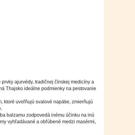
rvky ajurvédy, tradičnej čínskej medicíny a
 má Thajsko ideálne podmienky na pestovanie
 ktoré uvoľňujú svalové napätie, zmierňujú
.
rba balzamu zodpovedá inému účinku na inú
alzamy vyhľadávané a obľúbené medzi masérmi,