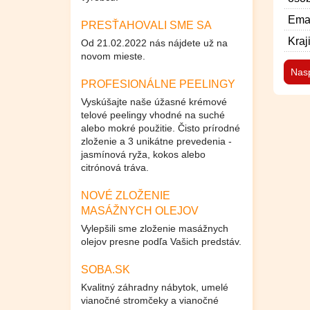
Emai
PRESŤAHOVALI SME SA
Kraj
Od 21.02.2022 nás nájdete už na
novom mieste.
Nas
PROFESIONÁLNE PEELINGY
Vyskúšajte naše úžasné krémové
telové peelingy vhodné na suché
alebo mokré použitie. Čisto prírodné
zloženie a 3 unikátne prevedenia -
jasmínová ryža, kokos alebo
citrónová tráva.
NOVÉ ZLOŽENIE
MASÁŽNYCH OLEJOV
Vylepšili sme zloženie masážnych
olejov presne podľa Vašich predstáv.
SOBA.SK
Kvalitný záhradny nábytok, umelé
vianočné stromčeky a vianočné