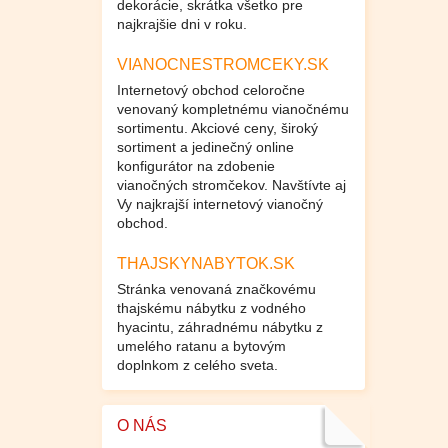
dekorácie, skrátka všetko pre
najkrajšie dni v roku.
VIANOCNESTROMCEKY.SK
Internetový obchod celoročne
venovaný kompletnému vianočnému
sortimentu. Akciové ceny, široký
sortiment a jedinečný online
konfigurátor na zdobenie
vianočných stromčekov. Navštívte aj
Vy najkrajší internetový vianočný
obchod.
THAJSKYNABYTOK.SK
Stránka venovaná značkovému
thajskému nábytku z vodného
hyacintu, záhradnému nábytku z
umelého ratanu a bytovým
doplnkom z celého sveta.
O NÁS