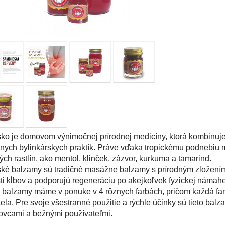
ko je domovom výnimočnej prírodnej medicíny, ktorá kombinuje p
nych bylinkárskych praktík. Práve vďaka tropickému podnebiu
vých rastlín, ako mentol, klinček, zázvor, kurkuma a tamarind.
ké balzamy sú tradičné masážne balzamy s prírodným zložením,
ti kĺbov a podporujú regeneráciu po akejkoľvek fyzickej námahe
balzamy máme v ponuke v 4 rôznych farbách, pričom každá fa
tela. Pre svoje všestranné použitie a rýchle účinky sú tieto b
ovcami a bežnými používateľmi.