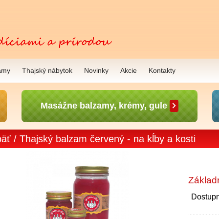
amy
Thajský nábytok
Novinky
Akcie
Kontakty
Masážne balzamy, krémy, gule
äť
/ Thajský balzam červený - na kĺby a kosti
Základ
Dostupn