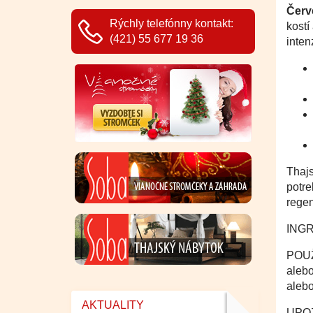
Červ
Rýchly telefónny kontakt:
kostí
(421) 55 677 19 36
inten
Thajs
potre
regen
INGR
POUŽI
alebo
aleb
AKTUALITY
UPOZ