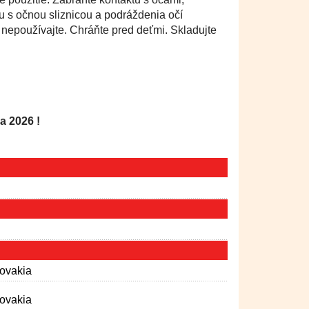
u s očnou sliznicou a podráždenia očí
 nepoužívajte. Chráňte pred deťmi. Skladujte
 2026 !
lovakia
lovakia