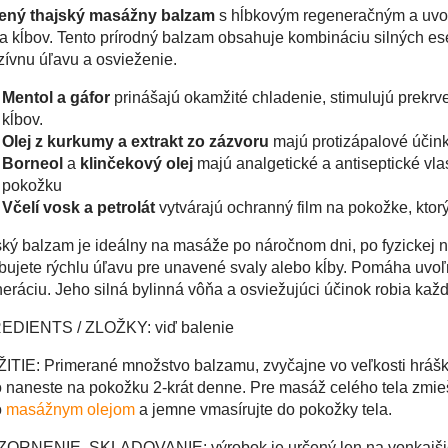
ený thajský masážny balzam
s hĺbkovým regeneračným a uvoľ
 a kĺbov. Tento prírodný balzam obsahuje kombináciu silných ese
zívnu úľavu a osvieženie.
Mentol a gáfor
prinášajú okamžité chladenie, stimulujú prekrv
kĺbov.
Olej z kurkumy a extrakt zo zázvoru
majú protizápalové účink
Borneol
a
klinčekový olej
majú analgetické a antiseptické vla
pokožku
Včelí vosk a petrolát
vytvárajú ochranný film na pokožke, ktorý
ký balzam je ideálny na masáže po náročnom dni, po fyzickej 
bujete rýchlu úľavu pre unavené svaly alebo kĺby. Pomáha uvoľn
eráciu. Jeho silná bylinná vôňa a osviežujúci účinok robia kaž
EDIENTS / ZLOŽKY: viď balenie
TIE: Primerané množstvo balzamu, zvyčajne vo veľkosti hrášk
 naneste na pokožku 2-krát denne. Pre masáž celého tela zmieš
o
masážnym olejom
a jemne vmasírujte do pokožky tela.
ORNENIE, SKLADOVANIE: výrobok je určený len na vonkajšie p