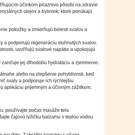
ňujúcim účinkom priaznivo pôsobí na zdravie
nciálnych olejov a byliniek, ktoré ponúkajú
enie pokožky a zmierňujú bolesti svalov a
y a podporujú regeneráciu stuhnutých svalov.
stnosti, uvoľňujú svalové napätie a upokojujú
 zaisťuje jej dlhodobú hydratáciu a zjemnenie.
námahe alebo na zlepšenie pohyblivosti, keď
iť svaly a podporuje ich rýchlejšiu
dú aplikáciu príjemným a účinným zážitkom.
u, používajte počas masáže tela
ajte čajovú lyžičku balzamu s teplou vodou
oužitie. Zabráňte kontaktu s očami,