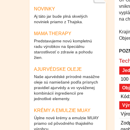
vnikn
NOVINKY
vyplá
Aj táto jar bude plná skvelých
na c
noviniek priamo z Thajska.
Kraj
MAMA THERAPY
Obje
Predstavujeme novú kompletnú
radu výrobkov na špeciálnu
POZN
starostlivosť o zdravie a pohodu
žien.
Tech
AJURVÉDSKE OLEJE
Jed
Naše ajurvédské prírodné masážne
100 
oleje sú namiešané podľa prísnych
pravidiel ajurvédy a vo vyváženej
Obj
kombinácií ingrediencií pre
Kód
jednotlivé elementy.
Výr
KRÉMY A EMULZIE MUAY
Výro
Úplne nové krémy a emulzie MUAY
Zod
priamo od pôvodného thajského
výrobcu.
osob